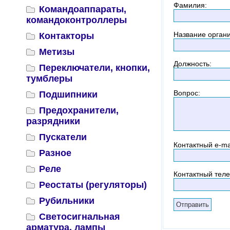
Фамилия
:
Командоаппараты,
командоконтроллеры
Название орган
Контакторы
Метизы
Должность
:
Переключатели, кнопки,
тумблеры
Вопрос
:
Подшипники
Предохранители,
разрядники
Пускатели
Контактный
e-ma
Разное
Реле
Контактный тел
Реостаты (регуляторы)
Рубильники
Светосигнальная
арматура, лампы